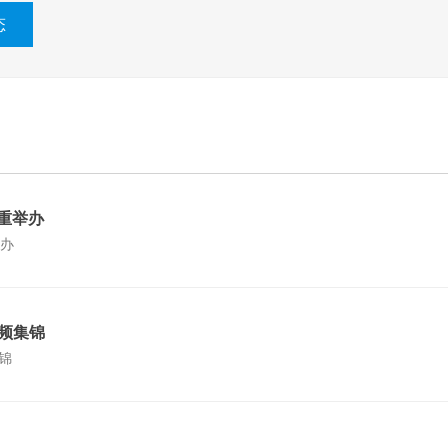
态
重举办
办
视频集锦
锦